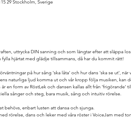
115 29 Stockholm, Sverige
kraften, uttrycka DIN sanning och som längtar efter att släppa los
h fylla hjärtat med glädje tillsammans, då har du kommit rätt! 
förväntningar på hur sång 'ska låta' och hur dans 'ska se ut', när 
östens naturliga ljud komma ut och vår kropp följa musiken, kan de
är en form av RöstLek och dansen kallas allt från 'frigörande' til
iella sånger och steg, bara musik, sång och intuitiv rörelse. 
et behövs, enbart lusten att dansa och sjunga. 
 med rörelse, dans och leker med våra röster i VoiceJam med to