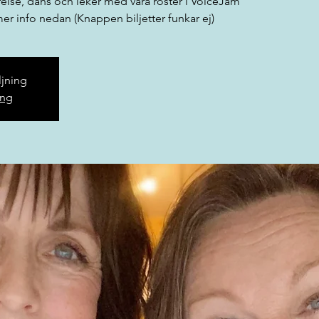
else, dans och leker med våra röster i VoiceJam
r info nedan (Knappen biljetter funkar ej)
äljning
ang