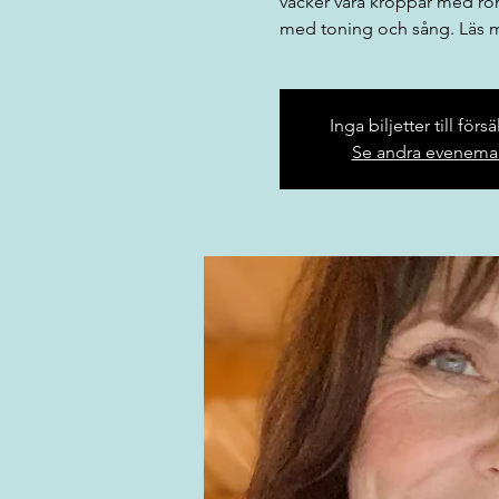
väcker våra kroppar med rör
med toning och sång. Läs me
Inga biljetter till förs
Se andra evenem