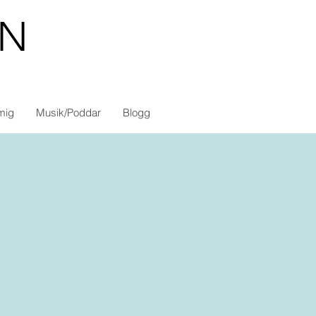
ON
mig
Musik/Poddar
Blogg