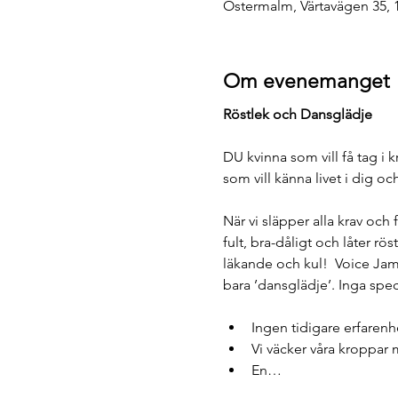
Östermalm, Värtavägen 35, 
Om evenemanget
Röstlek och Dansglädje
DU kvinna som vill få tag i 
som vill känna livet i dig oc
När vi släpper alla krav och 
fult, bra-dåligt och låter r
läkande och kul!  Voice Jam 
bara ’dansglädje’. Inga spec
Ingen tidigare erfarenh
Vi väcker våra kroppar
En…