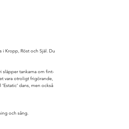
s i Kropp, Röst och Själ. Du 
vi släpper tankarna om fint-
t vara otroligt frigörande, 
l ’Estatic’ dans, men också 
ning och sång. 