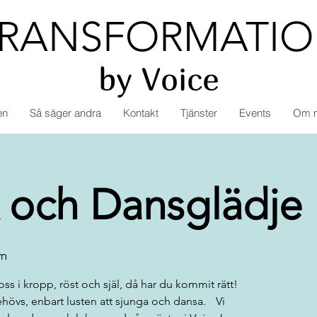
RANSFORMATI
by Voice
en
Så säger andra
Kontakt
Tjänster
Events
Om 
k och Dansglädje
m
loss i kropp, röst och själ, då har du kommit rätt!
ehövs, enbart lusten att sjunga och dansa. Vi