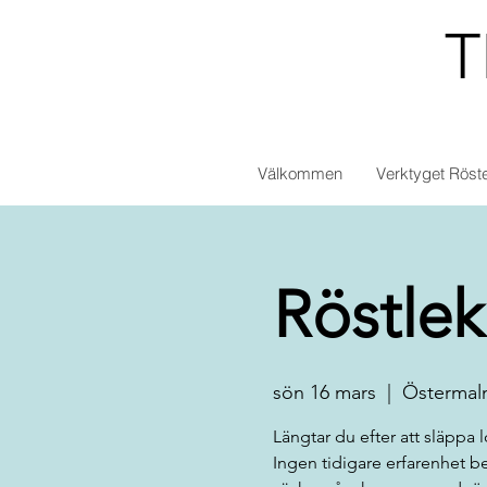
T
Välkommen
Verktyget Röst
Röstle
sön 16 mars
  |  
Östermal
Längtar du efter att släppa 
Ingen tidigare erfarenhet b