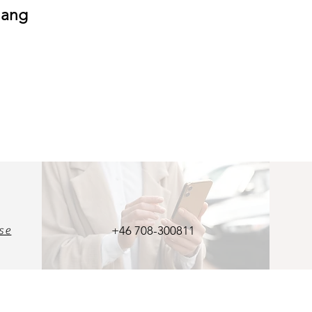
mang
se
+46 708-300811​