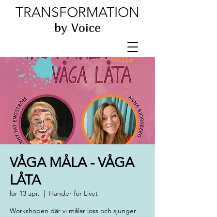
TRANSFORMATION
by Voice
VÅGA MÅLA - VÅGA
LÅTA
lör 13 apr.
  |  
Händer för Livet
Workshopen där vi målar loss och sjunger