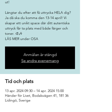
ut!
Längtar du efter att få uttrycka HELA dig?
Ja då ska du komma den 13-14 april! Vi
skapar ett unikt space där ditt autentiska
uttryck får ta plats med både färger och
toner. 🎨🎶
LÄS MER under OSA
Anmälan är stängd
Se andra evenemang
Tid och plats
13 apr. 2024 09:30 – 14 apr. 2024 15:00
Händer för Livet, Bodalsvägen 41, 181 36
Lidingö, Sverige