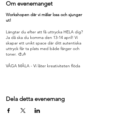
Om evenemanget
Workshopen där vi målar loss och sjunger
ut!
Längtar du efter att få uttrycka HELA dig?
Ja då ska du komma den 13-14 april! Vi
skapar ett unikt space där ditt autentiska
uttryck får ta plats med både färger och
toner. 🎨🎶
VÅGA MÅLA - Vi låter kreativiteten flöda
och låter färgerna få guida dig på en inre
resa. Det handlar inte om att det ska bli fint
eller att det ska se ut som något specifikt
när vi är klara. Det är fritt skapande i
stunden.
Dela detta evenemang
VÅGA LÅTA - Vi låter tonerna komma inifrån.
Inte heller här handlar det om att det ska
låta fint eller perfekt. Genom VoiceJam
ljudar, tonar och sjunger vi toner som
längtar efter att få komma ut.