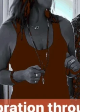
år 2003. Redan som barn hade jag
existensiella samtal med mig själv och mitt
högre jag. Det är inte alltid skönt att växa
som människa och bli medveten om sig själv
och sin omgivning. Det kommer med
prövningar och