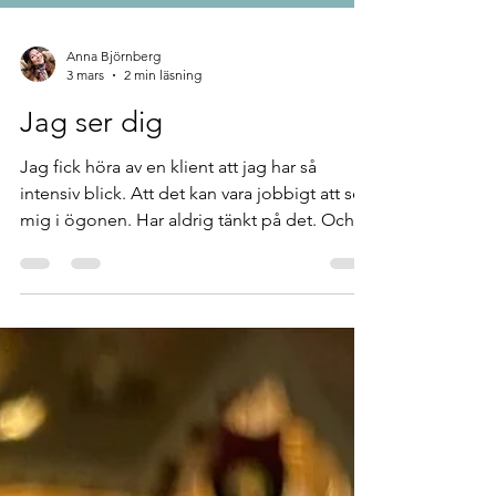
Anna Björnberg
3 mars
2 min läsning
Jag ser dig
Jag fick höra av en klient att jag har så
intensiv blick. Att det kan vara jobbigt att se
mig i ögonen. Har aldrig tänkt på det. Och
har inte hört det på det sättet förut. Det är
naturligt för mig, att titta någon i ögonen -
"själens spegel" sägs det ju. Det är så jag
guidar, med blick, rörelse och ljud. Det är så
jag "skannar av" och connectar. Det är så jag
ser bakom och känner av. Det är så jag ser
det du inte säger, och det är så jag healar.
Det är så jag är van att göra