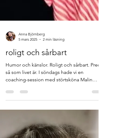
Anna Björnberg
5 mars 2025
2 min läsning
roligt och sårbart
Humor och känslor. Roligt och sårbart. Precis
så som livet är. I söndags hade vi en
coaching-session med störtsköna Malin
Goitom som ville få bort en klump i halsen