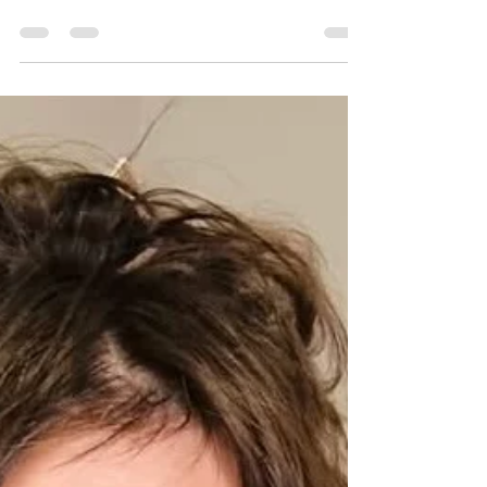
Med inspiration från Tomten av Viktor
Rydberg Budskapen ligger att läsa mellan
raderna med hänvisning till den tid vi lever i...
(obs! ingen AI här inte) DEN NAKNA
TOMTEN Vers 1) Tomten liten och naken står
och ser på Får ibland höra ”Stackars kraken”
men han vill ha det så Han har inget att dölja
Är stolt över vem han är Varför göra som alla
andra och följa en sovande här Tomten
nästan tappar hakan och suckar i smyg Hur
kan man svälja hela kakan Rena rama otyg
Tomten rör om