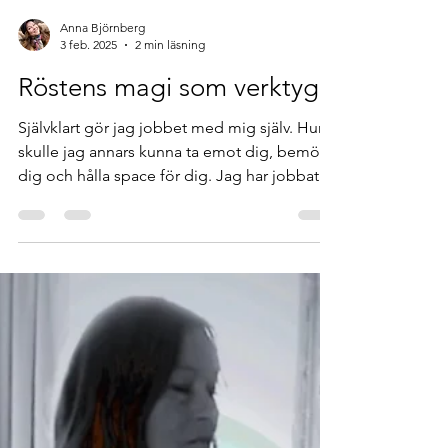
Anna Björnberg
3 feb. 2025
2 min läsning
Röstens magi som verktyg
Självklart gör jag jobbet med mig själv. Hur
skulle jag annars kunna ta emot dig, bemöta
dig och hålla space för dig. Jag har jobbat
med självutveckling, eller snarare expansion
av, och i mig själv aktivt sedan jag gick in i
den berömda väggen, spegeln för min del,