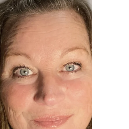
och "komma ut" med sin sångröst. Hon ville
utmana sig själv, också för att inspirera andra,
så vi filmade delar av sessionen. Kameran
rullade och utan förväntningar på resultat,
fångade vi nuet och omfamnade det som
skedde. Det var riktigt roligt och WOW! 💚
Fysiska besvär kan komma från bl a tankar
som fastnat oc